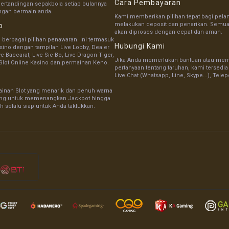
Cara Pembayaran
pertandingan sepakbola setiap bulannya
ngan bermain anda.
Kami memberikan pilihan tepat bagi pela
melakukan deposit dan penarikan. Semua 
o
akan diproses dengan cepat dan aman.
 berbagai pilihan penawaran. Ini termasuk
Hubungi Kami
asino dengan tampilan Live Lobby, Dealer
ive Baccarat, Live Sic Bo, Live Dragon Tiger,
Jika Anda memerlukan bantuan atau memi
, Slot Online Kasino dan permainan Keno.
pertanyaan tentang taruhan, kami tersedia
Live Chat (Whatsapp, Line, Skype...), Tele
inan Slot yang menarik dan penuh warna
ng untuk memenangkan Jackpot hingga
h selalu siap untuk Anda taklukkan.