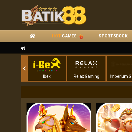
HOT
GAMES
SPORTSBOOK
 Time Game
Ibex
Relax Gaming
Imperium 