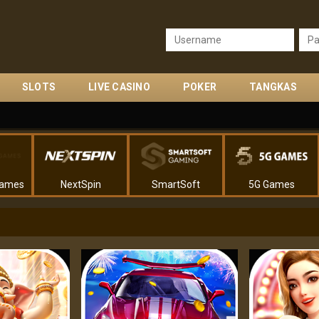
SLOTS
LIVE CASINO
POKER
TANGKAS
Games
NextSpin
SmartSoft
5G Games