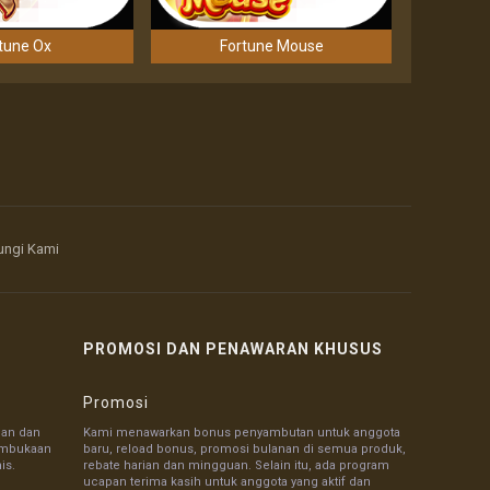
tune Ox
Fortune Mouse
ngi Kami
PROMOSI DAN PENAWARAN KHUSUS
Promosi
han dan
Kami menawarkan bonus penyambutan untuk anggota
pembukaan
baru, reload bonus, promosi bulanan di semua produk,
is.
rebate harian dan mingguan. Selain itu, ada program
ucapan terima kasih untuk anggota yang aktif dan