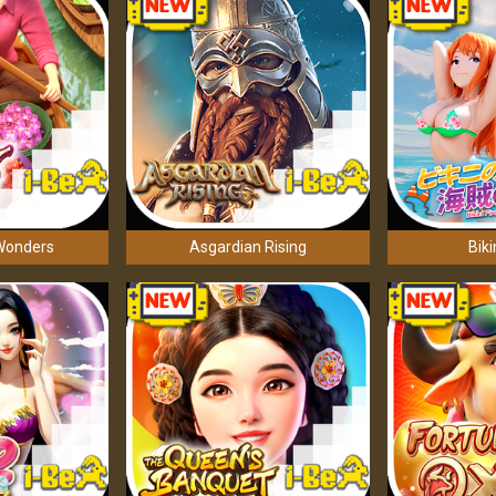
 Wonders
Asgardian Rising
Biki