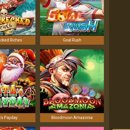
cked Riches
Goal Rush
's Payday
Bloodmoon Amazonia