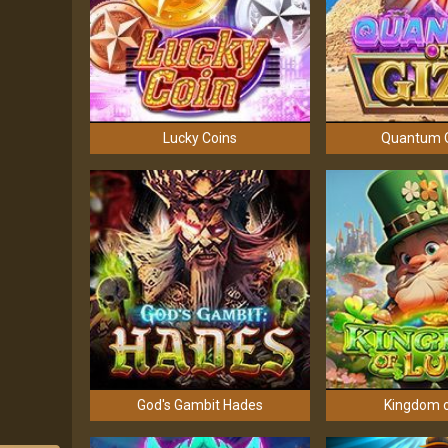
Lucky Coins
Quantum O
God's Gambit Hades
Kingdom o