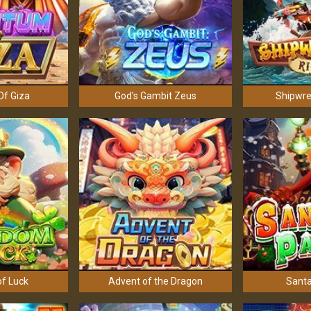
f Giza
God's Gambit Zeus
Shipwre
f Luck
Advent of the Dragon
Santa