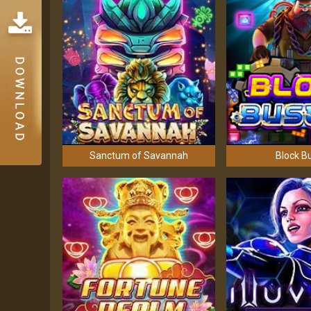
Sanctum of Savannah
Block B