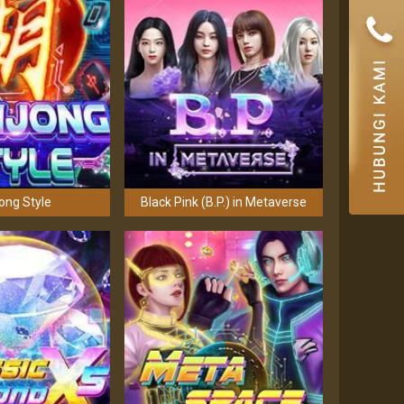
ong Style
Black Pink (B.P.) in Metaverse