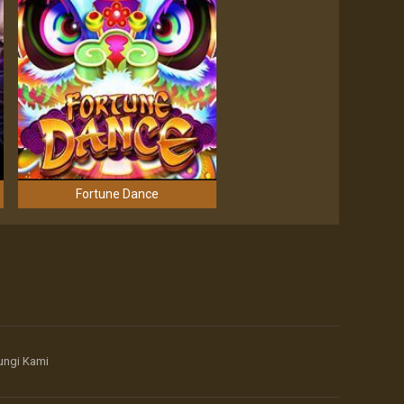
Fortune Dance
ngi Kami